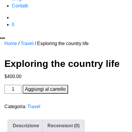
Contatti
0
Home
/
Travel
/ Exploring the country life
Exploring the country life
$
400.00
Exploring
Aggiungi al carrello
the
country
Categoria:
Travel
life
quantità
Descrizione
Recensioni (0)